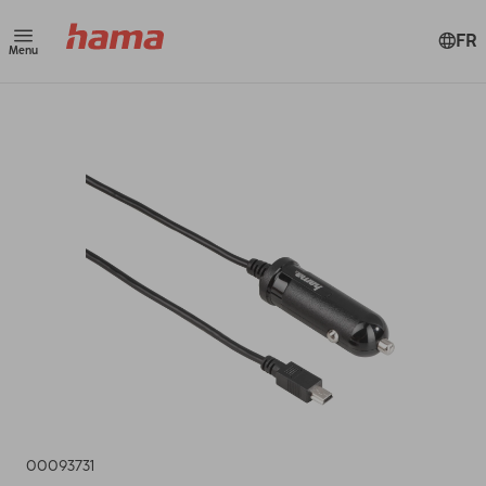
FR
Menu
00093731