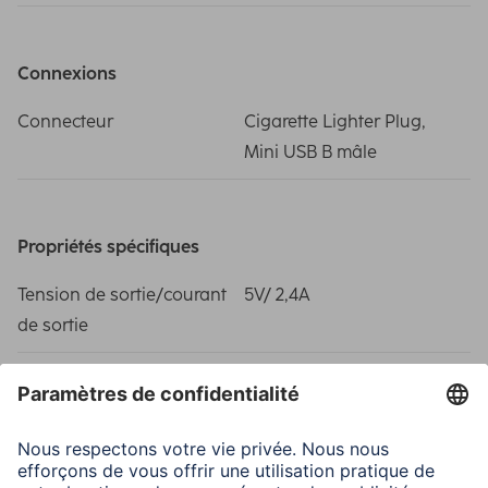
Connexions
Connecteur
Cigarette Lighter Plug,
Mini USB B mâle
Propriétés spécifiques
Tension de sortie/courant
5V/ 2,4A
de sortie
Caractéristiques techniques
Fonctions
Overcharge protection