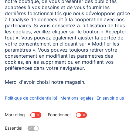
supplémentaires
Type
Chargeur allume-cigare
Dimensions
Longueur du câble
1 m
Choisissez un pays