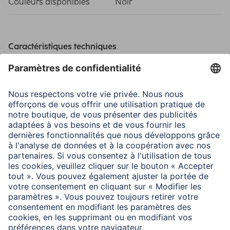
Couleurs disponibles
Noir
Caractéristiques techniques
Diamètre du filetage
58 mm
Matière
Thermoplastic Rubber
Modèle
Standard
Domaines d'utilisations
Compatible
Universel
Pour monture de diamètre
58 mm