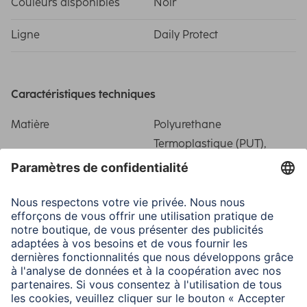
Couleurs disponibles
Noir
Ligne
Daily Protect
Caractéristiques techniques
Matière
Polyurethane
Termoplastique (PUT),
Polyuréthane (PU)
Particularité
Anti-slip surface/No
fingerprints/Stand
function/Two card slots
Type de fermeture
Fermeture à rabat