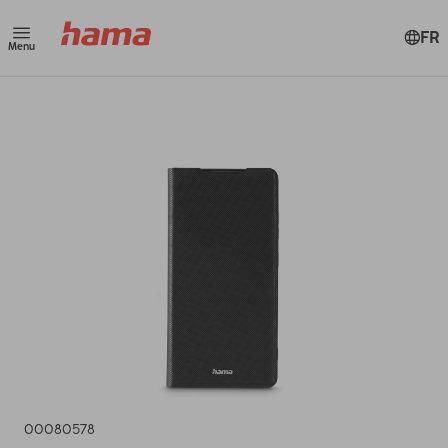
FR
Menu
00080578