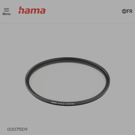
FR
Menu
00071509