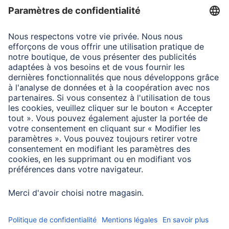
Diamètre du filetage
77 mm
Epaisseur de la monture
2,9 mm
Particularité
Front thread
Traitement du verre
NSC18 (Nano Super-
Coated 18-fold)
Type
UV Protection Filter
Type de filtre
UV-Filtre