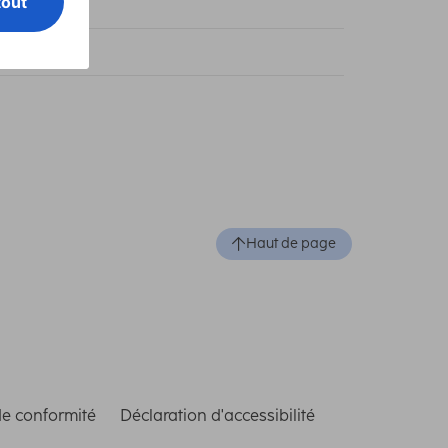
e plastique
ex
Haut de page
de conformité
Déclaration d'accessibilité