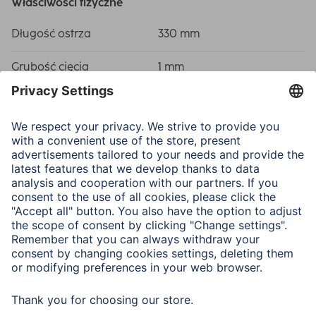
Właściwości fizyczne
Długość ostrza
330 mm
Grubość cięcia
1 mm
Materiał
Metal
Typ
Ramię przycinarki
Wymiary i waga
W x H x L
19,5 x 6 x 57,5 cm
Format arkuszy
A 4, DIN A5, DIN A6