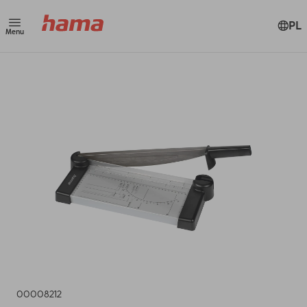
PL
Menu
00008212