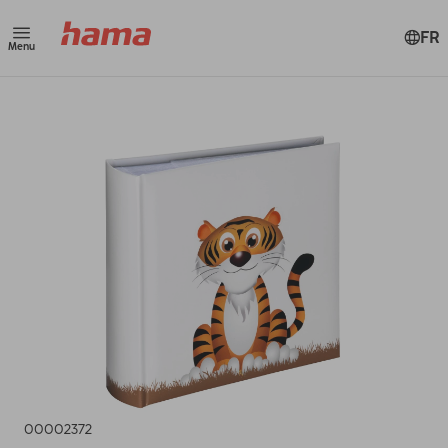
FR
Menu
00002372