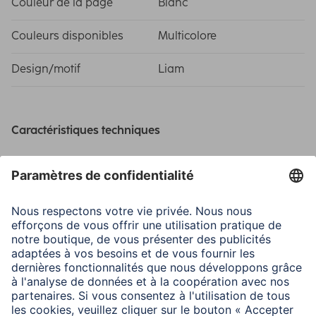
Couleur de la page
Blanc
Couleurs disponibles
Multicolore
Design/motif
Liam
Caractéristiques techniques
Couverture
Art Print (Laminated)
Modèle
Memo album with a label
Picture Size/Maximum
10 x 15 cm / 200
Number of Photos