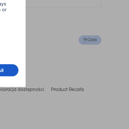
Góra
laracja dostępności
Product Recalls