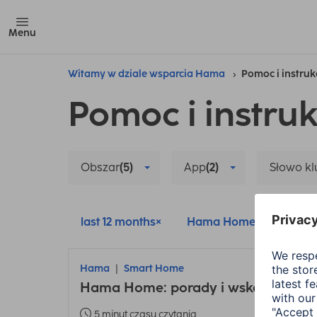
Menu
Witamy w dziale wsparcia Hama
Pomoc i instruk
Pomoc i instruk
Obszar
(5)
App
(2)
Słowo k
last 12 months
Hama Home
Smar
Hama
Smart Home
Hama Home: porady i wskazówki dot
5 minut czasu czytania