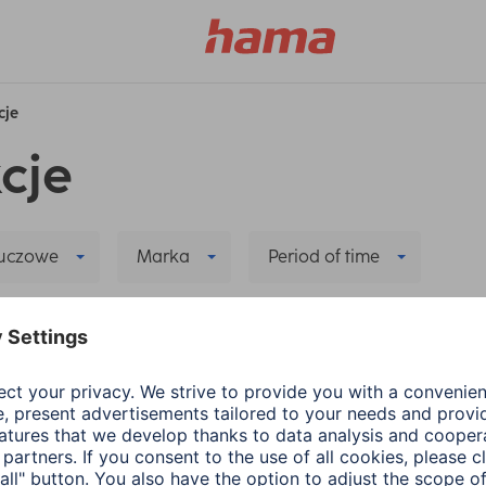
cje
cje
luczowe
Marka
Period of time
t Home
Delete all filters
yczące nowej aplikacji