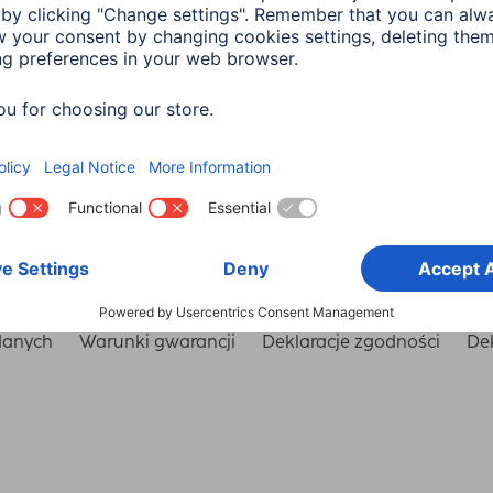
Wybierz kraj
danych
Warunki gwarancji
Deklaracje zgodności
Dek