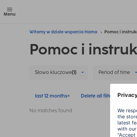
Menu
Witamy w dziale wsparcia Hama
Pomoc i instruk
Pomoc i instruk
Słowo kluczowe
(1)
Period of time
last 12 months
Delete all filters
No matches found