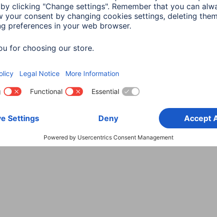
Wybierz kraj
danych
Warunki gwarancji
Deklaracje zgodności
Dek