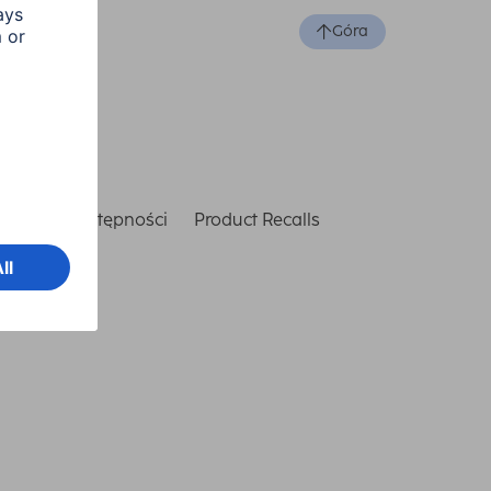
Góra
laracja dostępności
Product Recalls