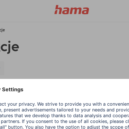
cje
cje