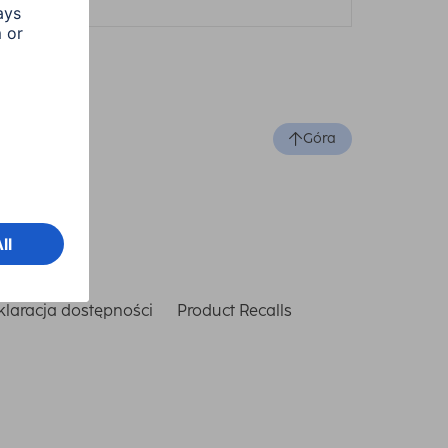
Góra
laracja dostępności
Product Recalls