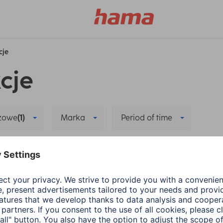
cje
cje
czowe
(1)
Marka
Period of time
t Home
Delete all filters
yczące nowej aplikacji