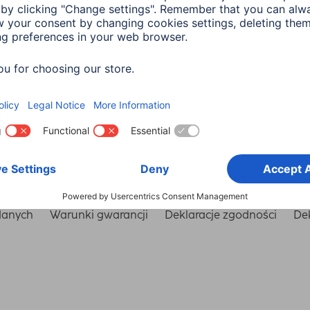
Wybierz kraj
danych
Warunki gwarancji
Deklaracje zgodności
Dek