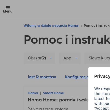
Menu
Witamy w dziale wsparcia Hama
Pomoc i instruk
Pomoc i instruk
Obszar
(2)
App
Słowo klu
last 12 months
Konfiguracja
Smar
Hama
Smart Home
Hama Home: porady i wskazówki dot
5 minut czasu czytania