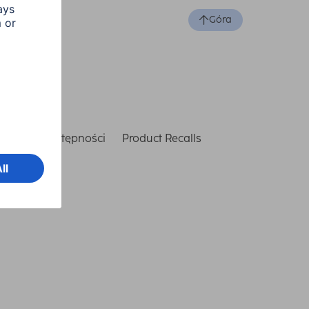
Góra
laracja dostępności
Product Recalls