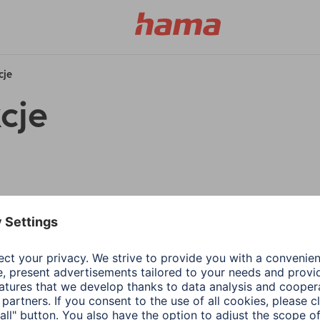
cje
cje