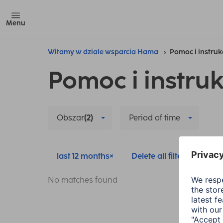
Menu
Witamy w dziale wsparcia Hama
Pomoc i instruk
Pomoc i instruk
Obszar
(2)
Period of time
last 12 months
Delete all filters
No matches found