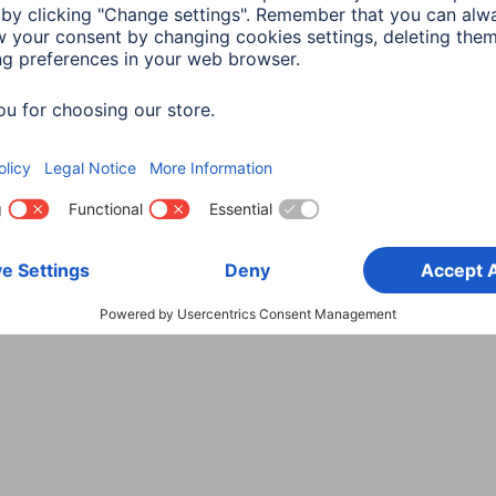
Wybierz kraj
danych
Warunki gwarancji
Deklaracje zgodności
Dek