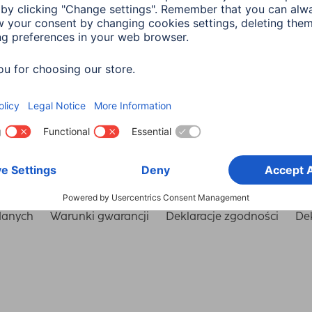
Wybierz kraj
danych
Warunki gwarancji
Deklaracje zgodności
Dek