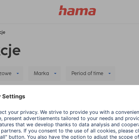
cje
cje
czowe
Marka
Period of time
kanie
Delete all filters
yczące nowej aplikacji