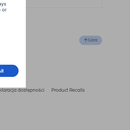
Góra
laracja dostępności
Product Recalls