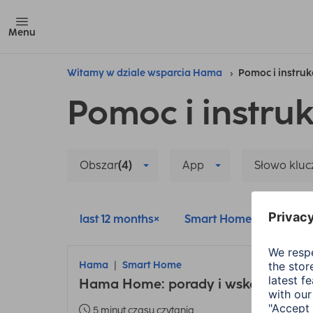
Menu
Witamy w dziale wsparcia Hama
Pomoc i instruk
Pomoc i instruk
Obszar
(4)
App
Słowo klu
last 12 months
Smart Home
Miesz
Hama
Smart Home
Hama Home: porady i wskazówki dot
5 minut czasu czytania