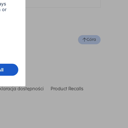
Góra
laracja dostępności
Product Recalls