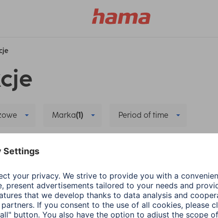
cje
cje
czowe
Marka
(1)
Period of time
e
Delete all filters
yczące nowej aplikacji