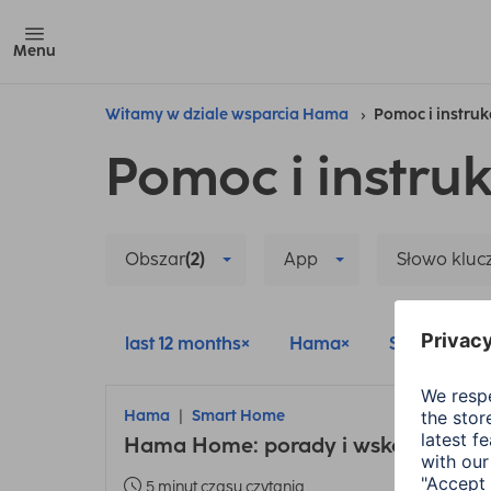
Menu
Witamy w dziale wsparcia Hama
Pomoc i instruk
Pomoc i instruk
Obszar
(2)
App
Słowo klu
last 12 months
Hama
Smart Hom
Hama
Smart Home
Hama Home: porady i wskazówki dot
5 minut czasu czytania