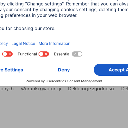
Wybierz kraj
danych
Warunki gwarancji
Deklaracje zgodności
Dek