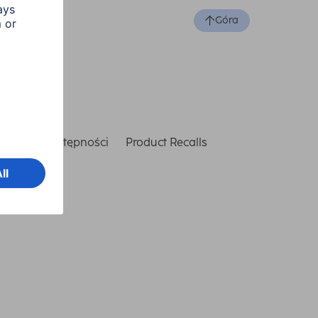
Góra
laracja dostępności
Product Recalls