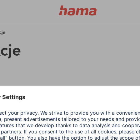
cje
cje