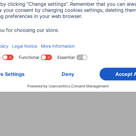
Wybierz kraj
danych
Warunki gwarancji
Deklaracje zgodności
Dek