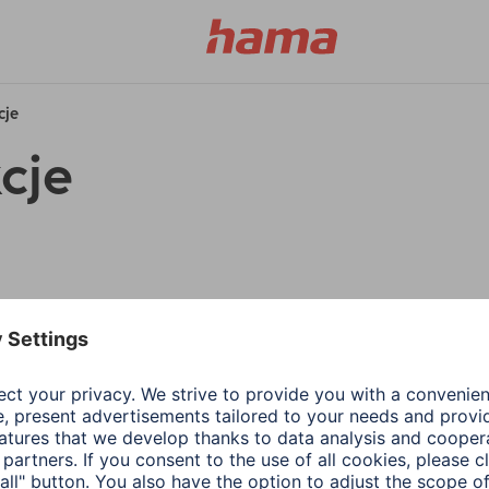
cje
cje