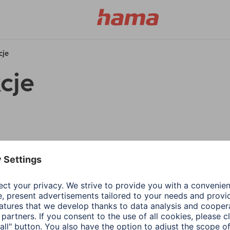
cje
cje