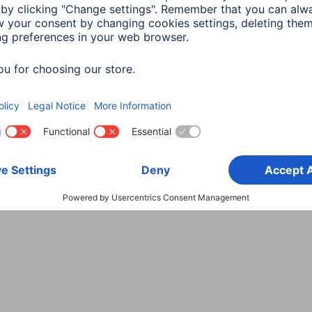
Wybierz kraj
danych
Warunki gwarancji
Deklaracje zgodności
Dek