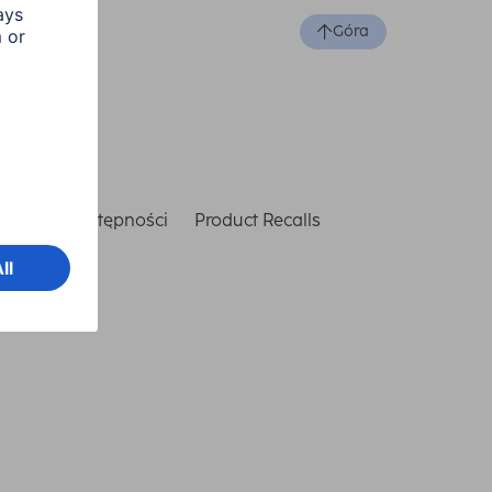
Góra
laracja dostępności
Product Recalls