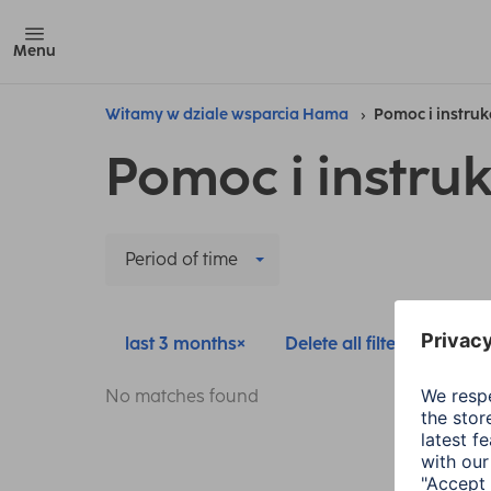
Menu
Witamy w dziale wsparcia Hama
Pomoc i instruk
Pomoc i instruk
Period of time
last 3 months
Delete all filters
No matches found