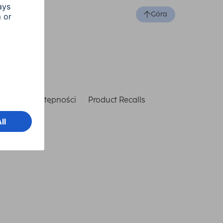
Góra
laracja dostępności
Product Recalls