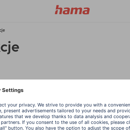
cje
cje