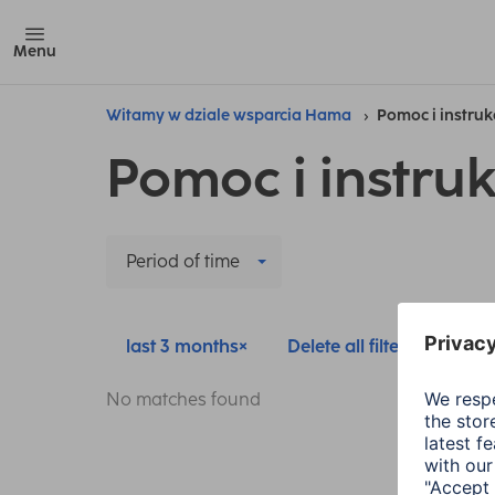
Menu
Witamy w dziale wsparcia Hama
Pomoc i instruk
Pomoc i instruk
Period of time
last 3 months
Delete all filters
No matches found