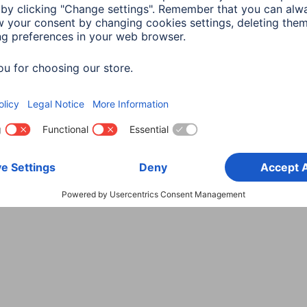
Wybierz kraj
danych
Warunki gwarancji
Deklaracje zgodności
Dek