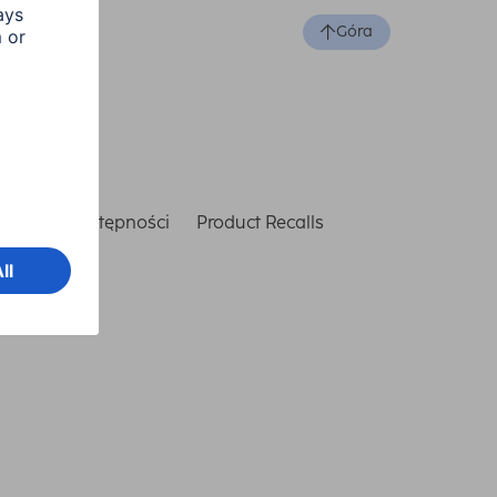
Góra
laracja dostępności
Product Recalls