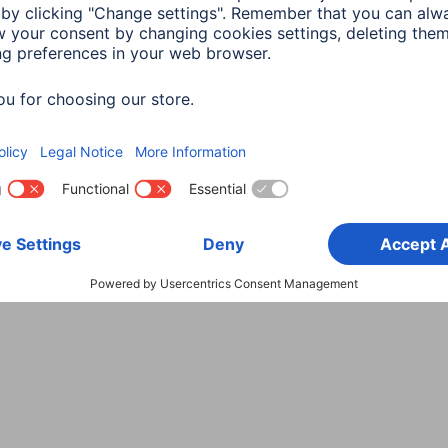
Wybierz kraj
danych
Warunki gwarancji
Deklaracje zgodności
Dek