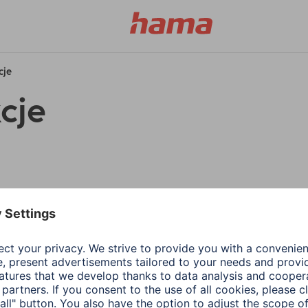
cje
cje