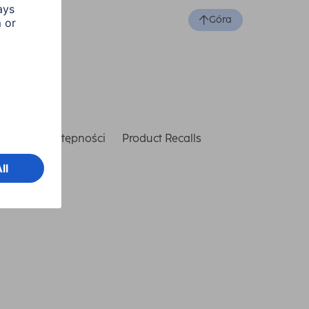
Góra
laracja dostępności
Product Recalls