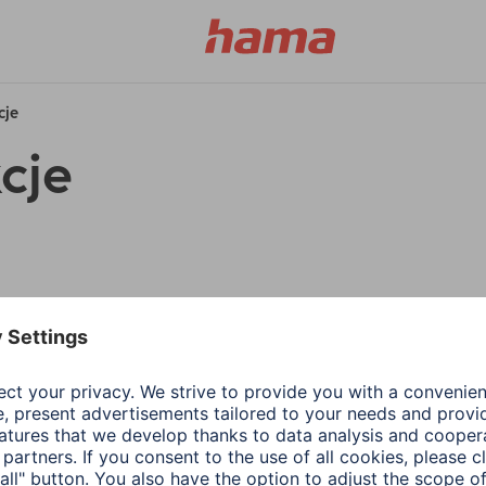
cje
cje