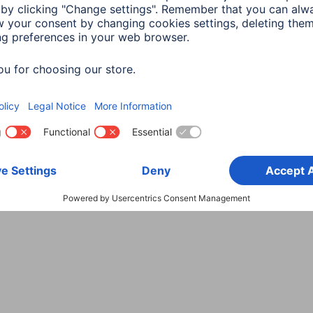
Wybierz kraj
danych
Warunki gwarancji
Deklaracje zgodności
Dek