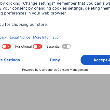
Wybierz kraj
danych
Warunki gwarancji
Deklaracje zgodności
Dek