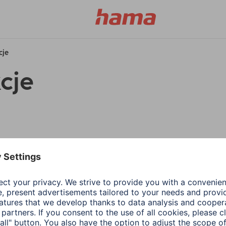
cje
cje