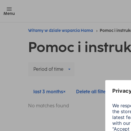
Menu
Witamy w dziale wsparcia Hama
Pomoc i instruk
Pomoc i instruk
Period of time
last 3 months
Delete all filters
No matches found