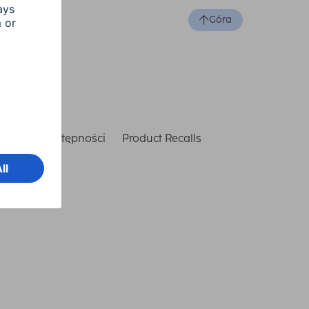
Góra
laracja dostępności
Product Recalls