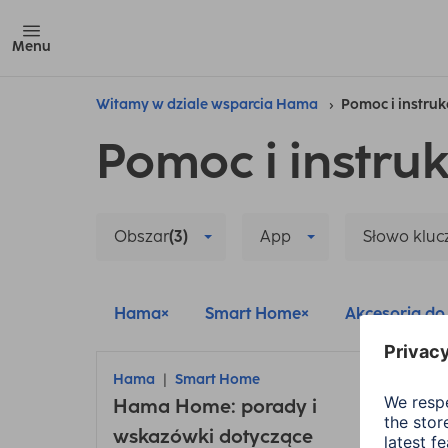
Menu
Witamy w dziale wsparcia Hama
Pomoc i instruk
Pomoc i instruk
Obszar
(3)
App
Słowo klu
Hama
Smart Home
Akcesoria do
Hama
Smart Home
Ham
Hama Home: porady i
Odi
wskazówki dotyczące
Ham