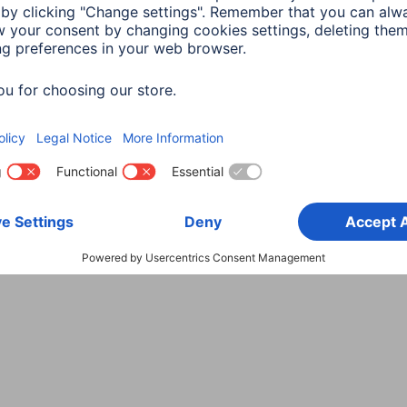
Wybierz kraj
danych
Warunki gwarancji
Deklaracje zgodności
Dek