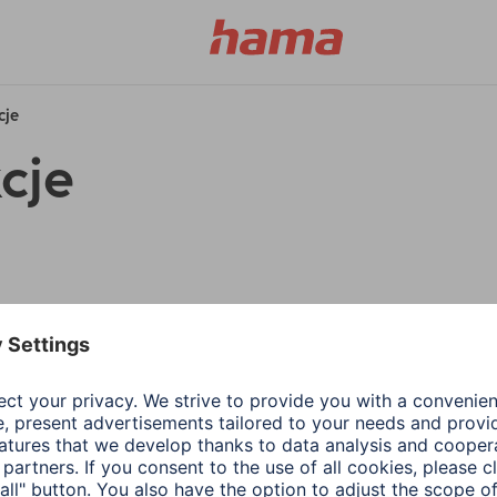
cje
cje