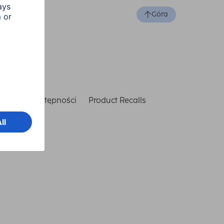
Góra
laracja dostępności
Product Recalls