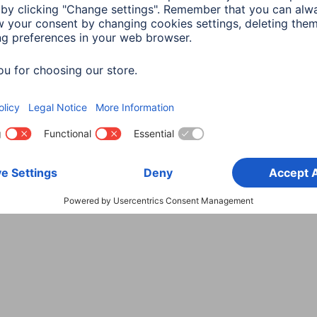
Wybierz kraj
danych
Warunki gwarancji
Deklaracje zgodności
Dek