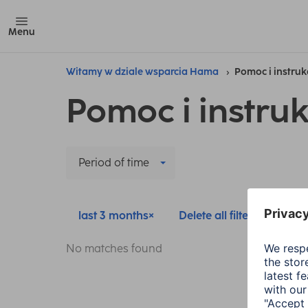
Menu
Witamy w dziale wsparcia Hama
Pomoc i instruk
Pomoc i instruk
Period of time
last 3 months
Delete all filters
No matches found