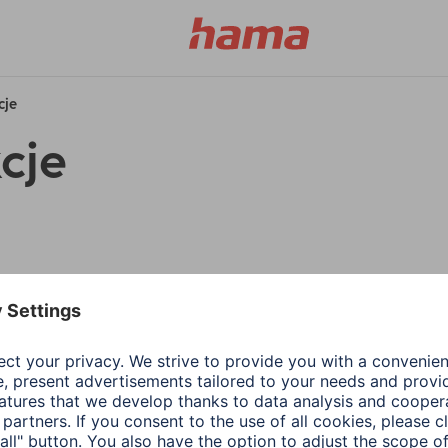
cje
cje