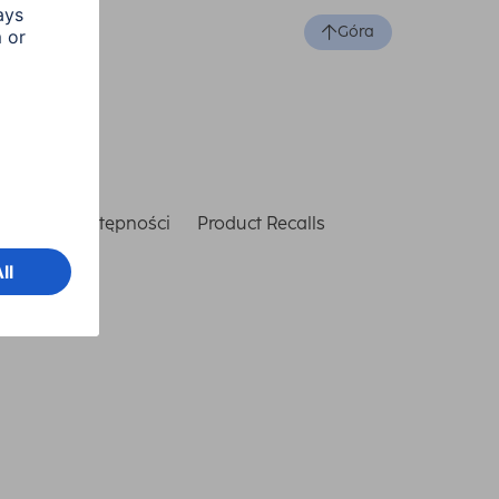
Góra
laracja dostępności
Product Recalls