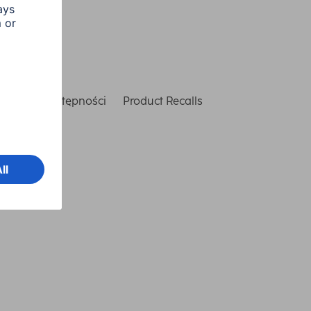
laracja dostępności
Product Recalls