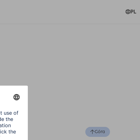
PL
Góra