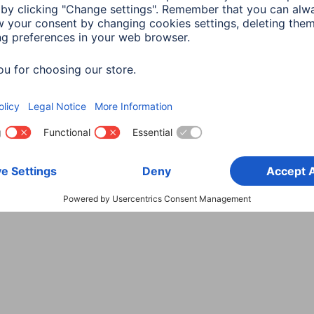
Wybierz kraj
danych
Warunki gwarancji
Deklaracje zgodności
Dek