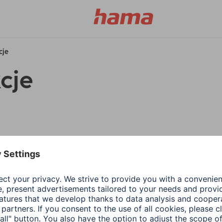
cje
cje