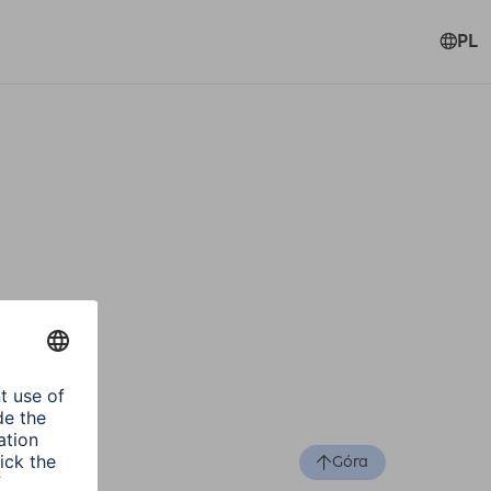
PL
Góra