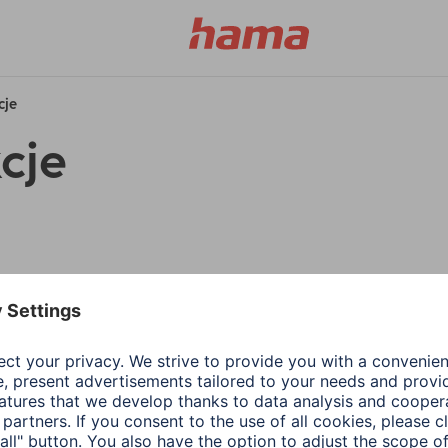
cje
cje