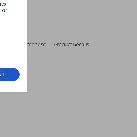
laracja dostępności
Product Recalls