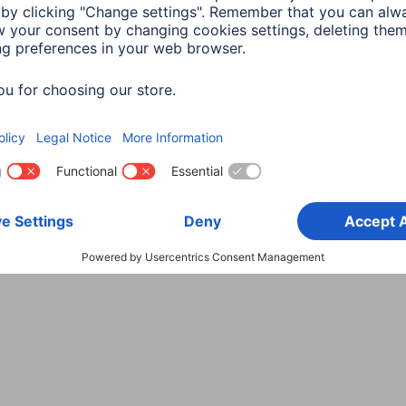
Wybierz kraj
danych
Warunki gwarancji
Deklaracje zgodności
Dek