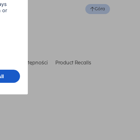
Góra
laracja dostępności
Product Recalls