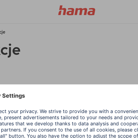
cje
cje