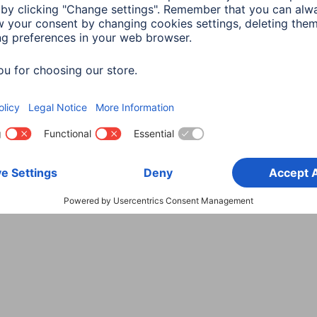
Wybierz kraj
danych
Warunki gwarancji
Deklaracje zgodności
Dek