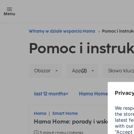
Menu
Witamy w dziale wsparcia Hama
Pomoc i instruk
Pomoc i instruk
Obszar
App
(2)
Słowo klu
last 12 months
Hama Home
Delete
Hama
Smart Home
Hama Home: porady i wskazówki dot
5 minut czasu czytania