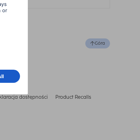
Góra
laracja dostępności
Product Recalls