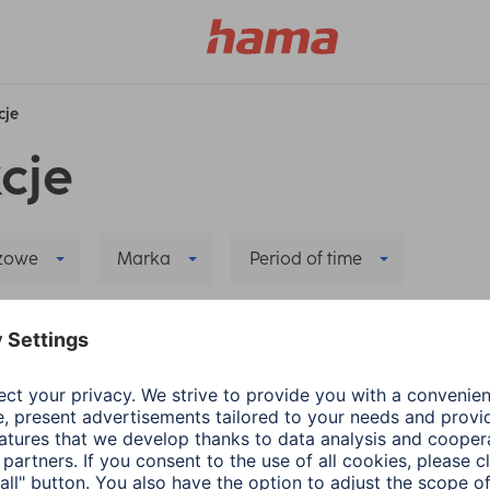
cje
cje
czowe
Marka
Period of time
 all filters
yczące nowej aplikacji