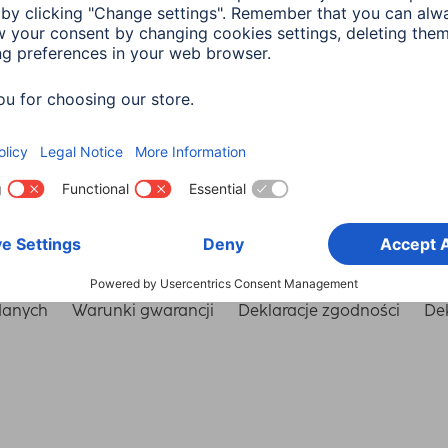
Wybierz kraj
danych
Warunki gwarancji
Deklaracje zgodności
Dek