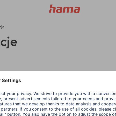
cje
cje