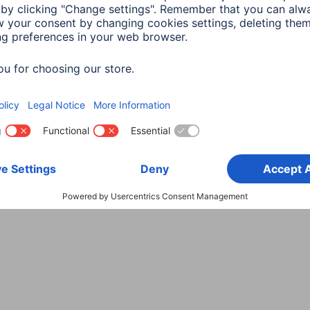
Wybierz kraj
danych
Warunki gwarancji
Deklaracje zgodności
Dek