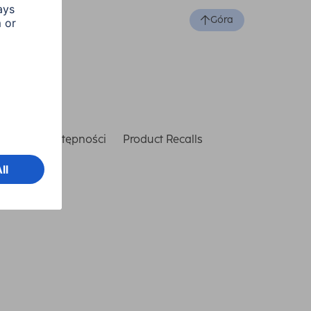
Góra
laracja dostępności
Product Recalls