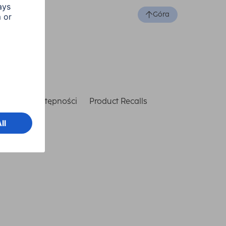
Góra
laracja dostępności
Product Recalls