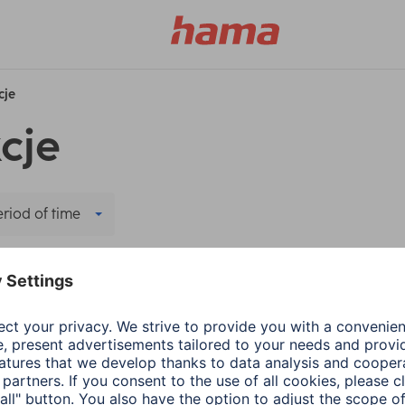
cje
cje
eriod of time