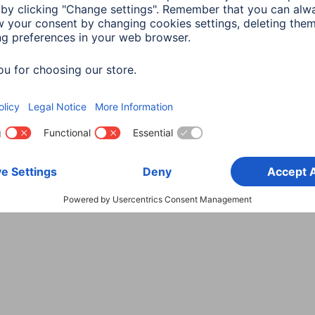
Wybierz kraj
danych
Warunki gwarancji
Deklaracje zgodności
Dek