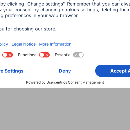
Wybierz kraj
danych
Warunki gwarancji
Deklaracje zgodności
Dek