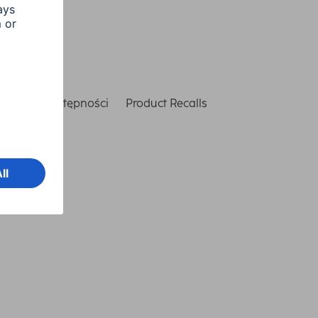
laracja dostępności
Product Recalls