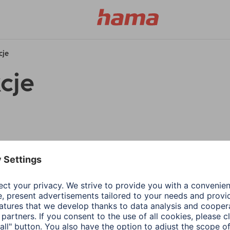
cje
cje