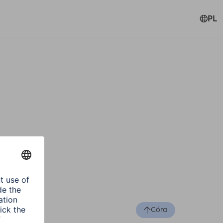
PL
Góra