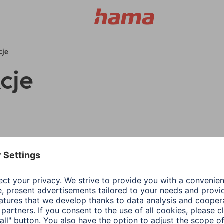
cje
cje