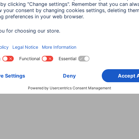
Wybierz kraj
danych
Warunki gwarancji
Deklaracje zgodności
Dek