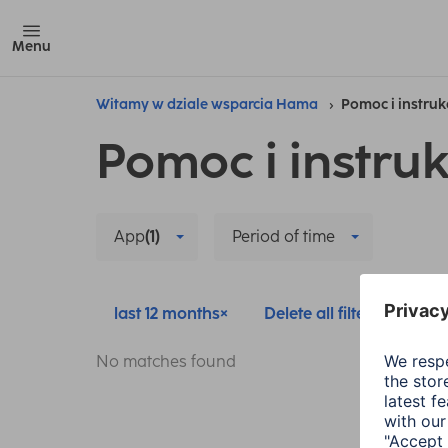
Menu
Witamy w dziale wsparcia Hama
Pomoc i instruk
Pomoc i instruk
App
(1)
Period of time
last 12 months
Delete all filters
No matches found