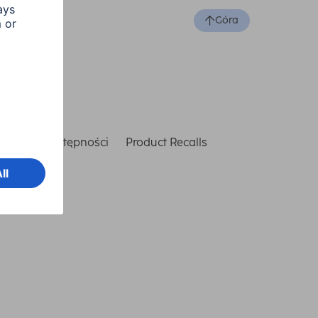
Góra
laracja dostępności
Product Recalls