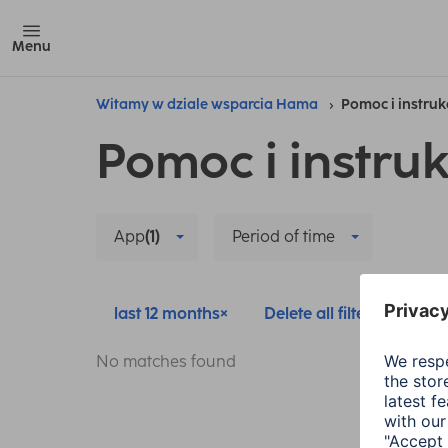
Menu
Witamy w dziale wsparcia Hama
Pomoc i instruk
Pomoc i instruk
App
(1)
Period of time
last 12 months
Delete all filters
No matches found