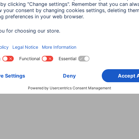
Wybierz kraj
danych
Warunki gwarancji
Deklaracje zgodności
Dek