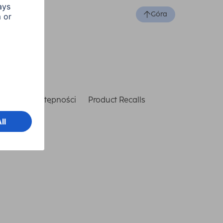
Góra
laracja dostępności
Product Recalls