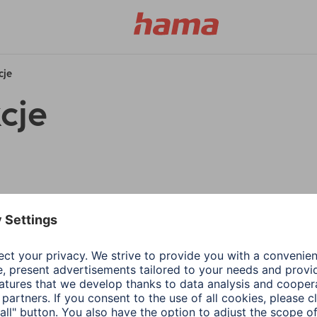
cje
cje