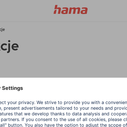
cje
cje