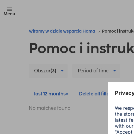
Menu
Witamy w dziale wsparcia Hama
Pomoc i instruk
Pomoc i instruk
Obszar
(3)
Period of time
last 12 months
Delete all filters
No matches found