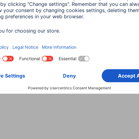
Wybierz kraj
danych
Warunki gwarancji
Deklaracje zgodności
Dek