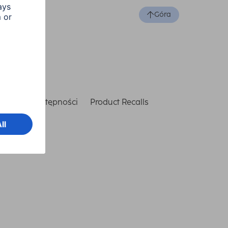
Góra
laracja dostępności
Product Recalls