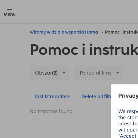
Menu
Witamy w dziale wsparcia Hama
Pomoc i instruk
Pomoc i instruk
Obszar
(2)
Period of time
last 12 months
Delete all filters
No matches found