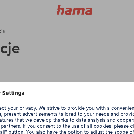
cje
cje