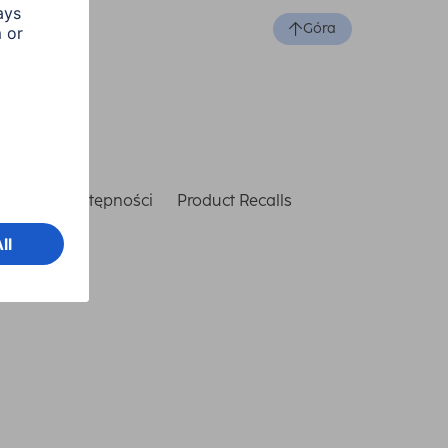
Góra
laracja dostępności
Product Recalls