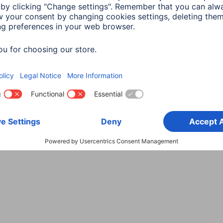
Wybierz kraj
danych
Warunki gwarancji
Deklaracje zgodności
Dek