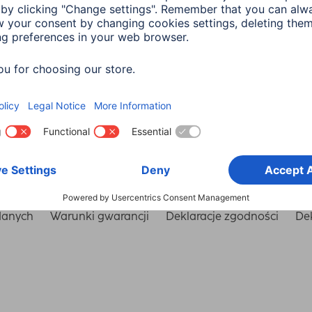
Wybierz kraj
danych
Warunki gwarancji
Deklaracje zgodności
Dek