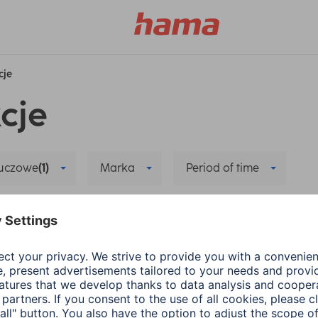
cje
cje
luczowe
(1)
Marka
Period of time
Wearables
Delete all filters
trybem oszczędzania energii