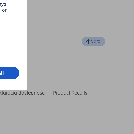
Góra
laracja dostępności
Product Recalls