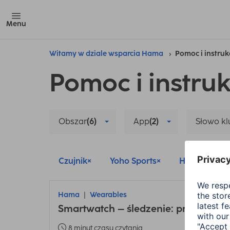
Menu
Witamy w dziale wsparcia Hama
Pomoc i instruk
Pomoc i instruk
Obszar
(6)
App
(2)
Słowo k
Czujnik
Yoho Sports
Hama FIT
Hama
Wearables
Smartwatch – śledzenie: problem z 
8 minut czasu czytania