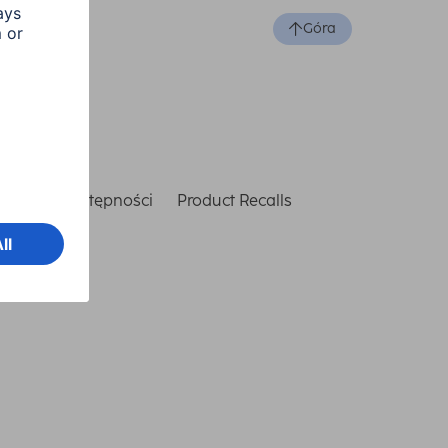
Góra
laracja dostępności
Product Recalls