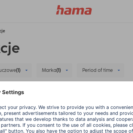
cje
cje
luczowe
(1)
Marka
(1)
Period of time
Smart Home
Delete all filters
yczące nowej aplikacji