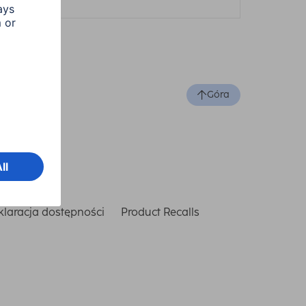
Góra
laracja dostępności
Product Recalls