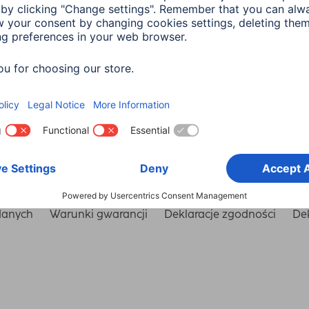
Wybierz kraj
danych
Warunki gwarancji
Deklaracje zgodności
Dek