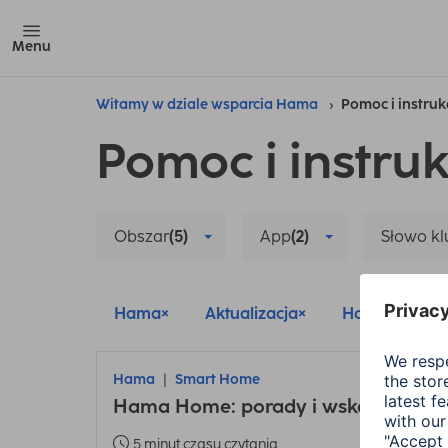
Menu
Witamy w dziale wsparcia Hama
Pomoc i instruk
Pomoc i instruk
Obszar
(5)
App
(2)
Słowo k
Hama
Aktualizacja
Hama Home
Hama
Smart Home
Hama Home: porady i wskazówki dot
5 minut czasu czytania