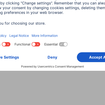
Wybierz kraj
danych
Warunki gwarancji
Deklaracje zgodności
Dek