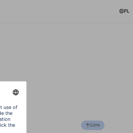
PL
Góra