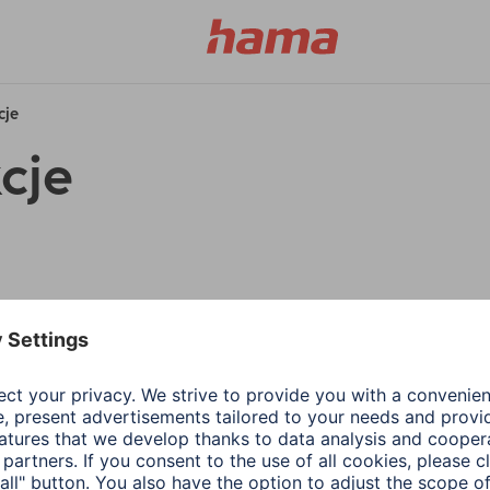
cje
cje