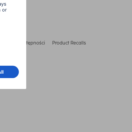
laracja dostępności
Product Recalls