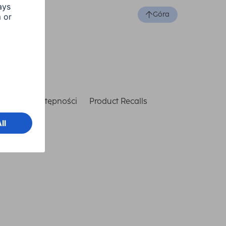
Góra
laracja dostępności
Product Recalls