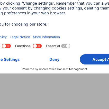
Wybierz kraj
danych
Warunki gwarancji
Deklaracje zgodności
Dek