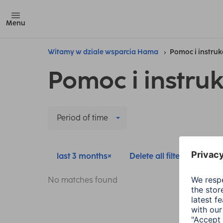
Menu
Witamy w dziale wsparcia Hama
Pomoc i instruk
Pomoc i instruk
Period of time
last 3 months
Delete all filters
No matches found