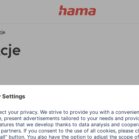
cje
cje