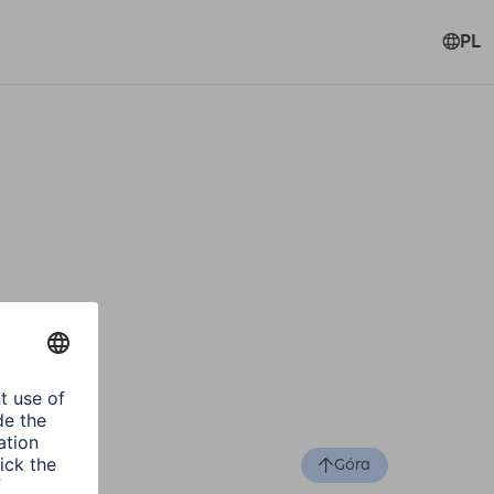
PL
Góra