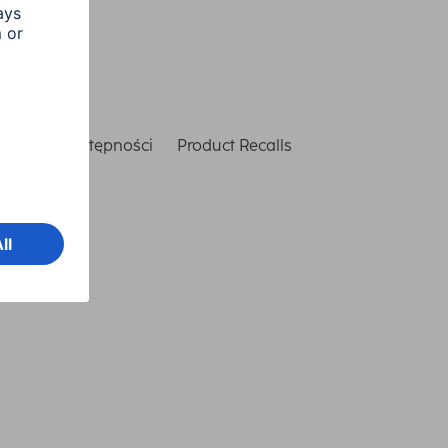
laracja dostępności
Product Recalls