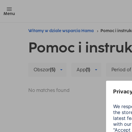
Menu
Witamy w dziale wsparcia Hama
Pomoc i instruk
Pomoc i instruk
Obszar
(5)
App
(1)
Period of
No matches found