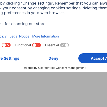
Wybierz kraj
danych
Warunki gwarancji
Deklaracje zgodności
Dek