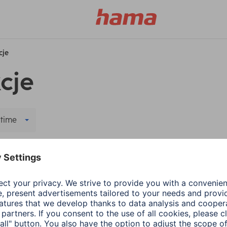
cje
cje
 time