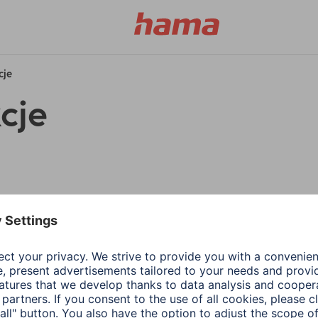
cje
cje