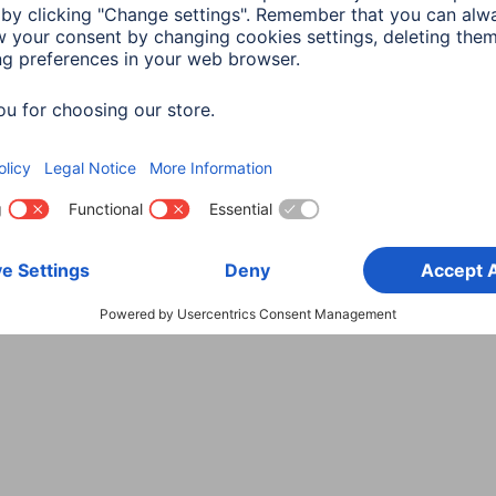
Wybierz kraj
danych
Warunki gwarancji
Deklaracje zgodności
Dek