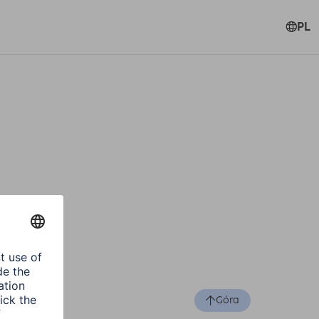
PL
Góra