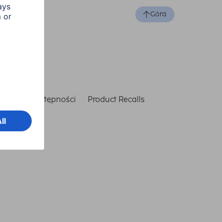
Góra
laracja dostępności
Product Recalls