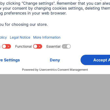
Wybierz kraj
danych
Warunki gwarancji
Deklaracje zgodności
Dek