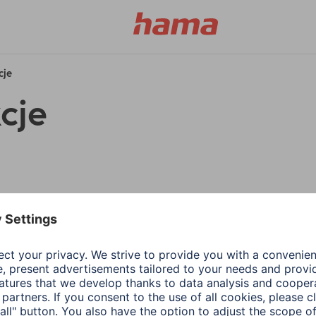
cje
cje