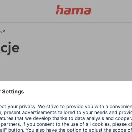
cje
cje