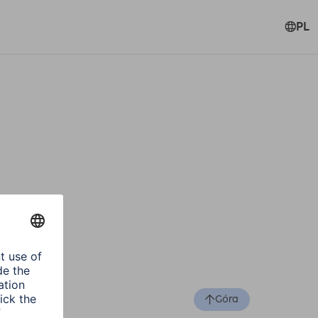
PL
Góra