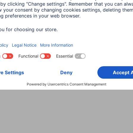
Wybierz kraj
danych
Warunki gwarancji
Deklaracje zgodności
Dek