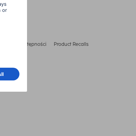
laracja dostępności
Product Recalls