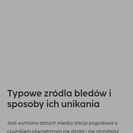
Zaleca sie
idealna wysokosc od 1,25 do 2 metrów
nad
ziemia do instalacji czujnika zewnetrznego, aby uzyskac
jak najdokladniejsze odczyty. Prosimy pamietac, ze
czujnik powinien zawsze byc w cieniu i ogólnie chroniony
przed wilgocia i cieplem, aby nie falszowac wyników
pomiaru.
Typowe zródla bledów i
sposoby ich unikania
Jesli wymiana danych miedzy stacja pogodowa a
czujnikiem zewnetrznym nie dziala i nie otrzymasz