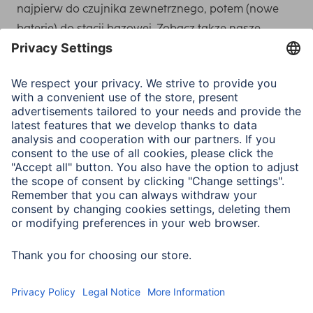
najpierw do czujnika zewnetrznego, potem (nowe
baterie) do stacji bazowej. Zobacz takze nasze
instrukcje
powyzej
.
We need your consent to load the
Typeform service!
We use Typeform to embed content that may
collect data about your activity. Please review
the details and accept the service to see this
content.
More Information
Accept
powered by
Usercentrics Consent Management
Platform