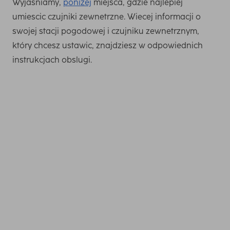
Wyjasniamy,
ponizej
miejsca, gdzie najlepiej
umiescic czujniki zewnetrzne. Wiecej informacji o
swojej stacji pogodowej i czujniku zewnetrznym,
który chcesz ustawic, znajdziesz w odpowiednich
instrukcjach obslugi.
Jesli nie masz pod reka instrukcji obslugi stacji
pogodowej lub czujnika zewnetrznego, mozesz je pobrac
z tej strony: przejdz do support.hama.com i wpisz numer
artykulu w polu wyszukiwania (8-cyfrowy numer).
Instrukcje znajdziesz na stronie artykulu w sekcji
Pobrania.