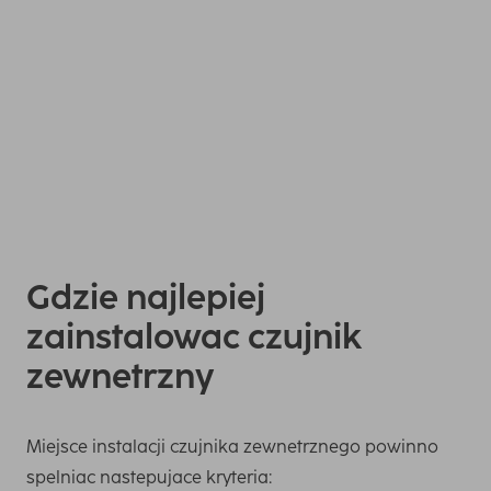
Zalecamy uzywanie suchych baterii o napieciu 1,5 V do
zasilania stacji pogodowej i czujników zewnetrznych. Nie
uzywaj akumulatorów ladowalnych, poniewaz zwykle
maja napiecie tylko 1,2 V, co nie jest wystarczajace.
Gdzie najlepiej
zainstalowac czujnik
zewnetrzny
Miejsce instalacji czujnika zewnetrznego powinno
spelniac nastepujace kryteria: