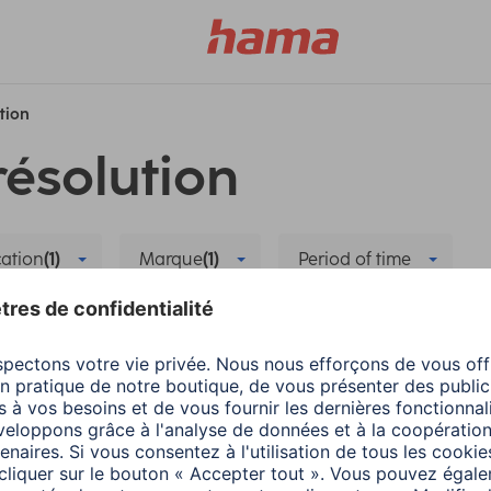
ution
résolution
cation
(1)
Marque
(1)
Period of time
 Home
Smart Home
Supprimer tous les filtres
 la nouvelle application