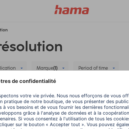
ution
résolution
lication
Marque
(1)
Period of time
t Home
Mise à jour
Supprimer tous les filtres
 la nouvelle application