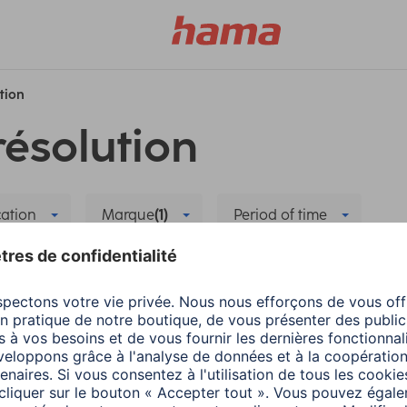
ution
résolution
cation
Marque
(1)
Period of time
t Home
Supprimer tous les filtres
Hama
Smart Home
 la nouvelle
Retirer et réinstaller
3 minutes de lecture