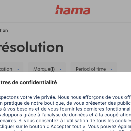
ution
résolution
cation
Marque
(1)
Period of time
t Home
Supprimer tous les filtres
 la nouvelle application