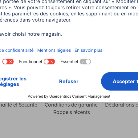
5 minutes de lecture
Choisissez un pays
ialité et Securité
Conditions de garantie
Déclarations 
Rappels récents