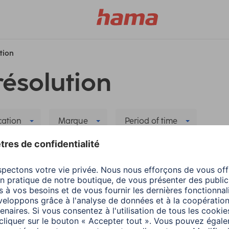
ution
résolution
cation
Marque
Period of time
Habitat
Supprimer tous les filtres
Hama
Smart Home
Hama Home : Conseils
application