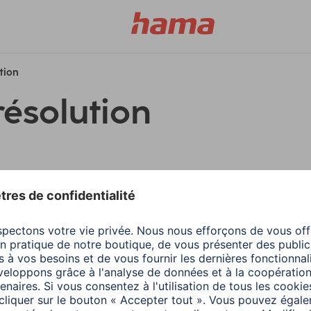
ution
résolution
filtres